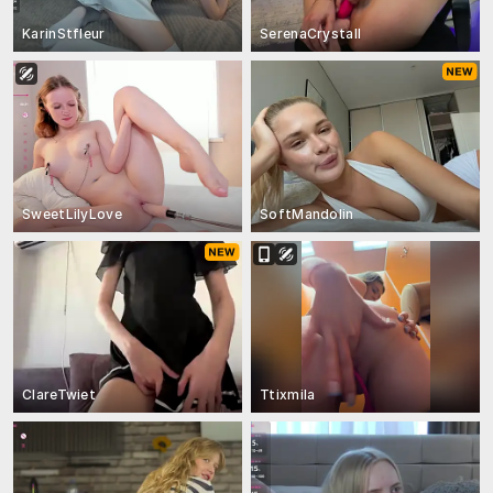
KarinStfleur
SerenaCrystall
SweetLilyLove
SoftMandolin
ClareTwiet
Ttixmila