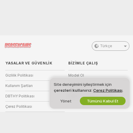
Türkçe
YASALAR VE GÜVENLIK
BIZIMLE ÇALIŞ
Gizlilik Politikası
Model Ol
Site deneyimini iyileştirmek için
Kullanım Şartları
Stüdyo Kaydı
çerezleri kullanırız
:
Çerez Politikası
.
DBTHY Politikası
Webcam Ortaklık Programı
Yönet
Tümünü Kabul Et
Çerez Politikası
Ebeveyn Kontrolü Kılavuzu
Köleliğe Karşı Yardım