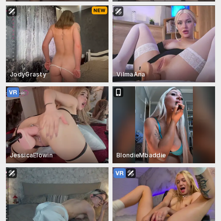
JodyGrasty
VilmaAna
JessicaElowin
BlondieMbaddie