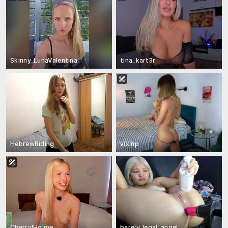
Skinny_LunaValentina
tina_kart3r
HebrewRiding
vixinp
CherrylHolme
barely_legal_angel