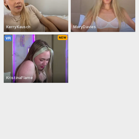
KerryKausch
MaryDavies
KristinaFlame