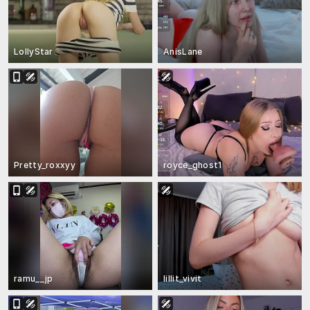
LollyStar
AnisLane
Pretty_roxxyy
royce_ghost1
ramu__jp
lillit_vivit