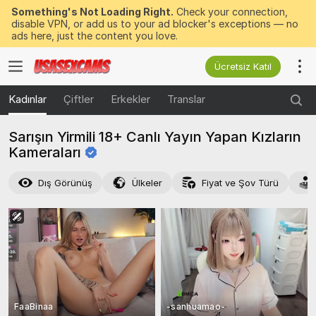
Something's Not Loading Right.
Check your connection,
disable VPN, or add us to your ad blocker's exceptions — no
ads here, just the content you love.
Ücretsiz Katıl
Kadınlar
Çiftler
Erkekler
Translar
Sarışın Yirmili 18+ Canlı Yayın Yapan Kızların
Kameraları
Dış Görünüş
Ülkeler
Fiyat ve Şov Türü
FaaBinaa
-sanhuamao-