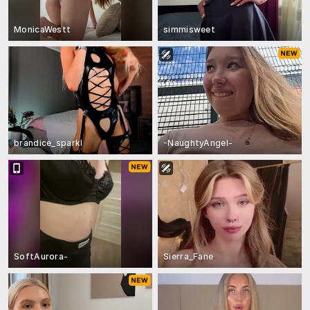
MonicaWestt
simmisweet
brandice_sparkl
-NaughtyAngel-
SoftAurora-
Sierra_Fane