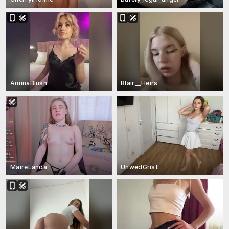
AminaBlush
Blair__Heirs
MaireLanda
UnwedGrist