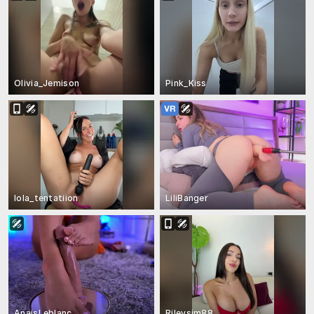
Olivia_Jemison
Pink_Kiss
lola_tentatiion
LiliBanger
AnaisLeblanc
Rileysim88