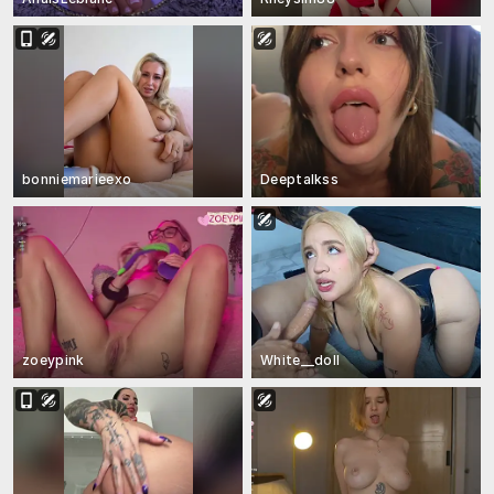
bonniemarieexo
Deeptalkss
zoeypink
White__doll