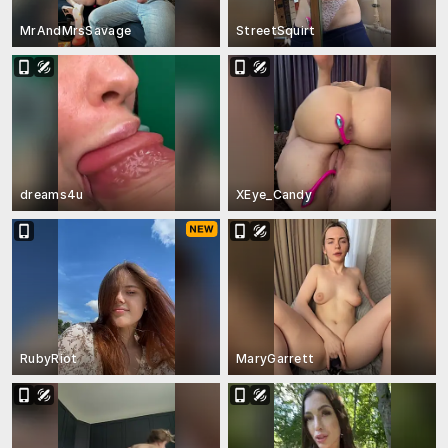
MrAndMrsSavage
StreetSquirt
dreams4u
XEye_Candy
RubyRiot
MaryGarrett