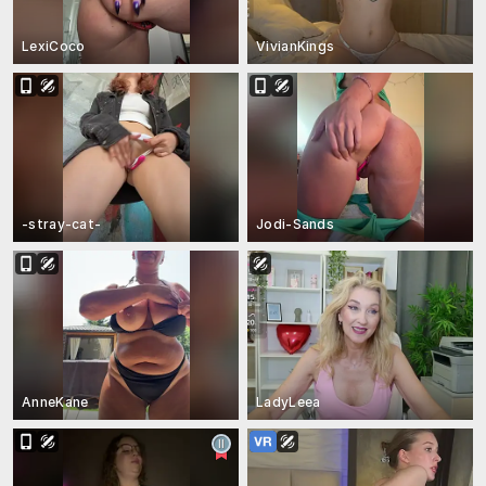
LexiCoco
VivianKings
-stray-cat-
Jodi-Sands
AnneKane
LadyLeea