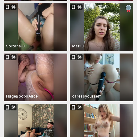
Soltana10
MariiD
HugeBoobsAlice
caressyourself