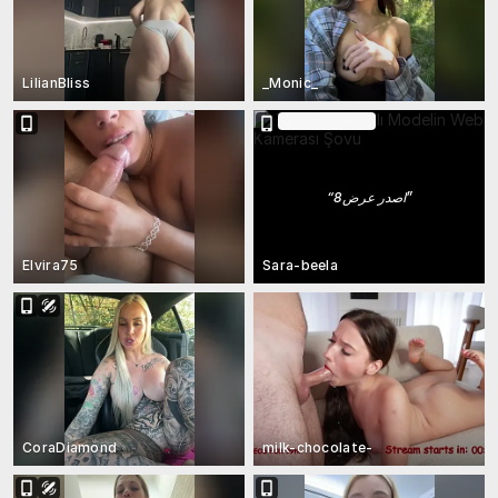
LilianBliss
_Monic_
Biletli Şovda
“
اصدر عرض8
”
Elvira75
Sara-beela
CoraDiamond
milk-chocolate-