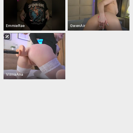
EmmieRae
GwenAir
VilmaAna