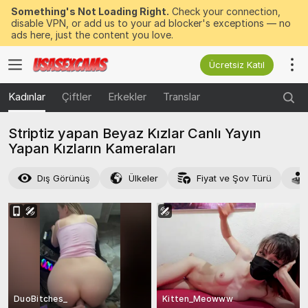
Something's Not Loading Right.
Check your connection,
disable VPN, or add us to your ad blocker's exceptions — no
ads here, just the content you love.
Ücretsiz Katıl
Kadınlar
Çiftler
Erkekler
Translar
Striptiz yapan Beyaz Kızlar Canlı Yayın
Yapan Kızların Kameraları
Dış Görünüş
Ülkeler
Fiyat ve Şov Türü
DuoBitches_
Kitten_Meowww