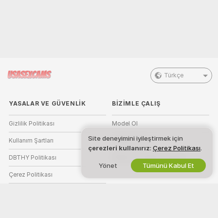
Türkçe
YASALAR VE GÜVENLIK
BIZIMLE ÇALIŞ
Gizlilik Politikası
Model Ol
Site deneyimini iyileştirmek için
Kullanım Şartları
Stüdyo Kaydı
çerezleri kullanırız
:
Çerez Politikası
.
DBTHY Politikası
Webcam Ortaklık Programı
Yönet
Tümünü Kabul Et
Çerez Politikası
Ebeveyn Kontrolü Kılavuzu
Köleliğe Karşı Yardım