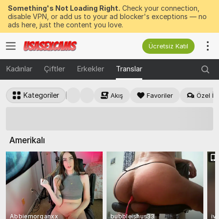
Something's Not Loading Right.
Check your connection,
disable VPN, or add us to your ad blocker's exceptions — no
ads here, just the content you love.
Ücretsiz Katıl
Kadınlar
Çiftler
Erkekler
Translar
Kategoriler
Akış
Favoriler
Özel İçi
50 ÜCRETSİZ
Jetonu Hemen Kazan
Amerikalı
Abbiemorganxx
bubbleishus33
iv