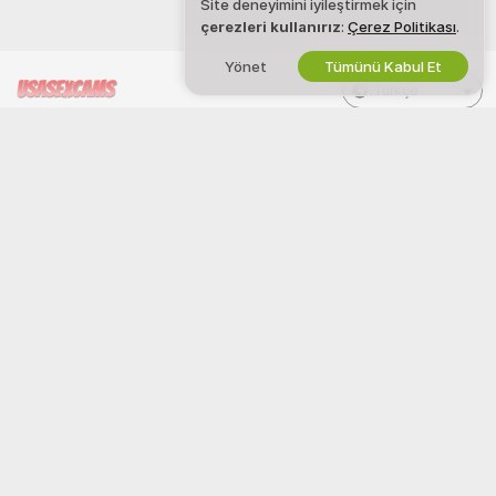
Site deneyimini iyileştirmek için
çerezleri kullanırız
:
Çerez Politikası
.
Yönet
Tümünü Kabul Et
Türkçe
YASALAR VE GÜVENLIK
BIZIMLE ÇALIŞ
Gizlilik Politikası
Model Ol
Kullanım Şartları
Stüdyo Kaydı
DBTHY Politikası
Webcam Ortaklık Programı
Çerez Politikası
Ebeveyn Kontrolü Kılavuzu
Köleliğe Karşı Yardım
YARDIM
&
DESTEK